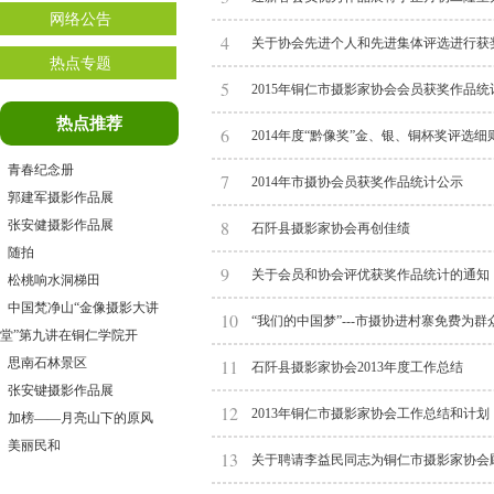
网络公告
4
关于协会先进个人和先进集体评选进行获
热点专题
5
2015年铜仁市摄影家协会会员获奖作品统
热点推荐
6
2014年度“黔像奖”金、银、铜杯奖评选细
青春纪念册
7
2014年市摄协会员获奖作品统计公示
郭建军摄影作品展
8
张安健摄影作品展
石阡县摄影家协会再创佳绩
随拍
9
关于会员和协会评优获奖作品统计的通知
松桃响水洞梯田
中国梵净山“金像摄影大讲
10
“我们的中国梦”---市摄协进村寨免费为
堂”第九讲在铜仁学院开
思南石林景区
11
石阡县摄影家协会2013年度工作总结
张安键摄影作品展
12
2013年铜仁市摄影家协会工作总结和计划
加榜——月亮山下的原风
美丽民和
13
关于聘请李益民同志为铜仁市摄影家协会