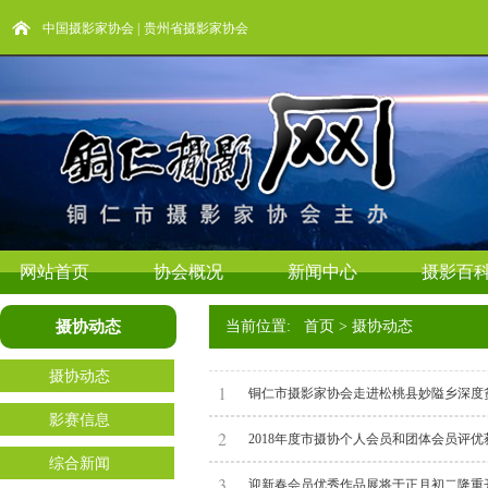
中国摄影家协会
|
贵州省摄影家协会
网站首页
协会概况
新闻中心
摄影百
摄协动态
当前位置: 首页 > 摄协动态
摄协动态
1
铜仁市摄影家协会走进松桃县妙隘乡深度
影赛信息
2
2018年度市摄协个人会员和团体会员评
综合新闻
3
迎新春会员优秀作品展将于正月初二隆重