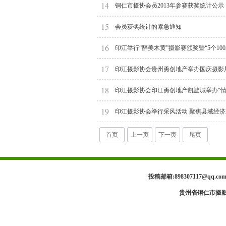
14
铜仁市摄协会员2013年参赛获奖统计公示
15
会员获奖统计的紧急通知
16
印江举行“醉美木黄”摄影赛颁奖暨“5个1
17
印江摄影协会贵州勇创地产举办国庆摄影
18
印江摄影协会印江勇创地产凯旋城举办“情
19
印江摄影协会举行采风活动 聚焦县域经济
首页
上一页
下一页
尾页
投稿邮箱:898307117@qq.
贵州省铜仁市摄