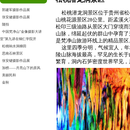
郭建军摄影作品展
松桃潜龙洞景区位于贵州省松
张安健摄影作品展
山
桃花源景区28公里。距
孟溪
火
随拍
松印三级油路从景区大门穿境而
中国梵净山“金像摄影大讲
山脉，绵延起伏的群山中孕育了
堂”第九讲在铜仁学院开
是
梵净山
旅游环线上的精品景区
松桃响水洞梯田
这里四季分明，气候宜人，年均
思南石林景区
陵山脉
海拔最高，罕见的生长于
张安键摄影作品展
繁育，洞内石笋密度世界罕见，
加榜——月亮山下的原风
美丽民和
金秋